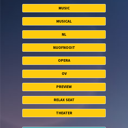
MUSIC
MUSICAL
NL
NUOFNOOIT
OPERA
OV
PREVIEW
RELAX SEAT
THEATER