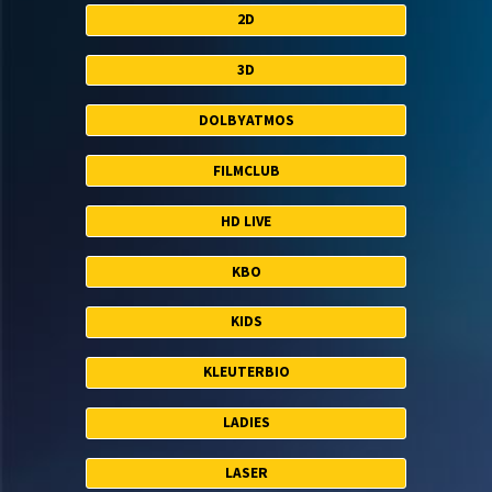
2D
3D
DOLBYATMOS
FILMCLUB
HD LIVE
KBO
KIDS
KLEUTERBIO
LADIES
LASER