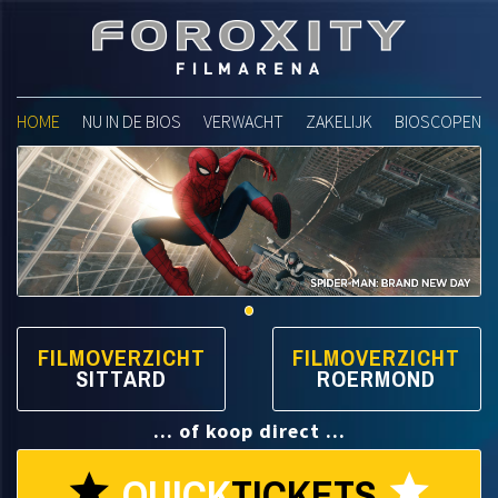
Foroxity Filmarena
HOME
NU IN DE BIOS
VERWACHT
ZAKELIJK
BIOSCOPEN
FILMOVERZICHT
FILMOVERZICHT
SITTARD
ROERMOND
... of koop direct ...
QUICK
TICKETS
star
star