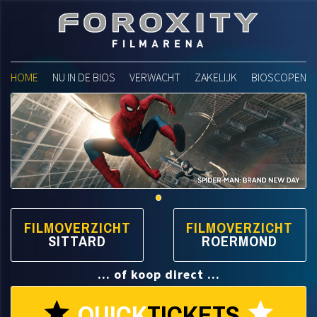
Foroxity Filmarena
HOME
NU IN DE BIOS
VERWACHT
ZAKELIJK
BIOSCOPEN
FILMOVERZICHT
FILMOVERZICHT
SITTARD
ROERMOND
... of koop direct ...
QUICK
TICKETS
star
star