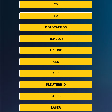
2D
3D
DOLBYATMOS
FILMCLUB
HD LIVE
KBO
KIDS
KLEUTERBIO
LADIES
LASER