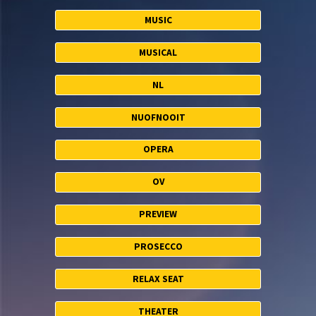
MUSIC
MUSICAL
NL
NUOFNOOIT
OPERA
OV
PREVIEW
PROSECCO
RELAX SEAT
THEATER