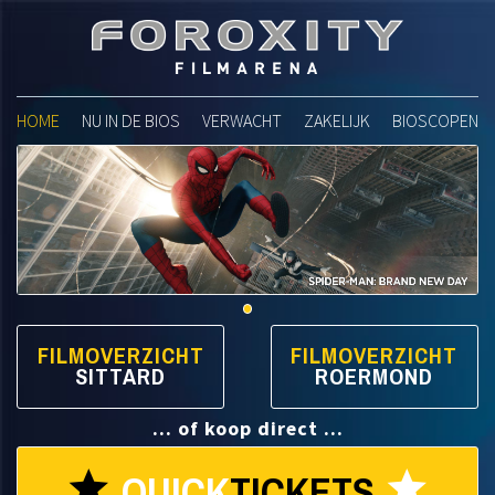
Foroxity Filmarena
HOME
NU IN DE BIOS
VERWACHT
ZAKELIJK
BIOSCOPEN
FILMOVERZICHT
FILMOVERZICHT
SITTARD
ROERMOND
... of koop direct ...
QUICK
TICKETS
star
star