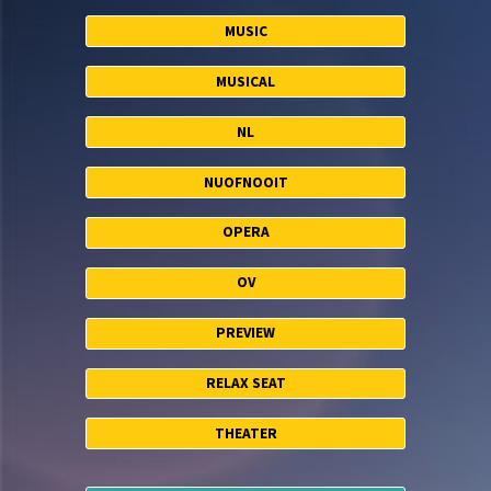
MUSIC
MUSICAL
NL
NUOFNOOIT
OPERA
OV
PREVIEW
RELAX SEAT
THEATER