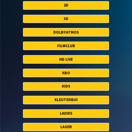
2D
3D
DOLBYATMOS
FILMCLUB
HD LIVE
KBO
KIDS
KLEUTERBIO
LADIES
LASER