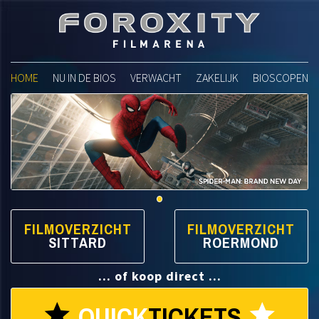
Foroxity Filmarena
HOME
NU IN DE BIOS
VERWACHT
ZAKELIJK
BIOSCOPEN
FILMOVERZICHT
FILMOVERZICHT
SITTARD
ROERMOND
... of koop direct ...
QUICK
TICKETS
star
star