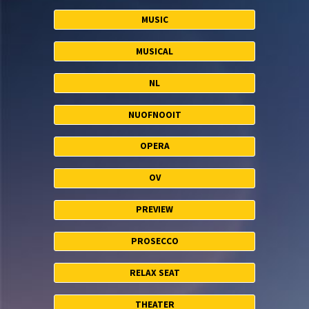
MUSIC
MUSICAL
NL
NUOFNOOIT
OPERA
OV
PREVIEW
PROSECCO
RELAX SEAT
THEATER