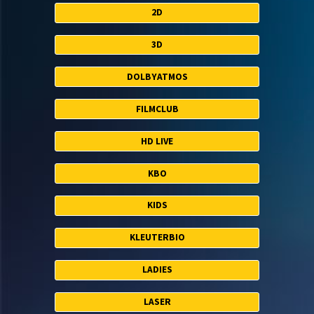
2D
3D
DOLBYATMOS
FILMCLUB
HD LIVE
KBO
KIDS
KLEUTERBIO
LADIES
LASER