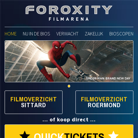
Foroxity Filmarena
HOME
NU IN DE BIOS
VERWACHT
ZAKELIJK
BIOSCOPEN
FILMOVERZICHT
FILMOVERZICHT
SITTARD
ROERMOND
... of koop direct ...
QUICK
TICKETS
star
star