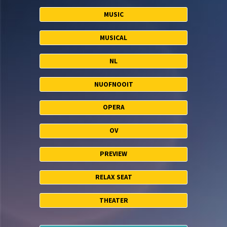
MUSIC
MUSICAL
NL
NUOFNOOIT
OPERA
OV
PREVIEW
RELAX SEAT
THEATER