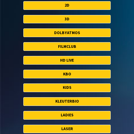
2D
3D
DOLBYATMOS
FILMCLUB
HD LIVE
KBO
KIDS
KLEUTERBIO
LADIES
LASER