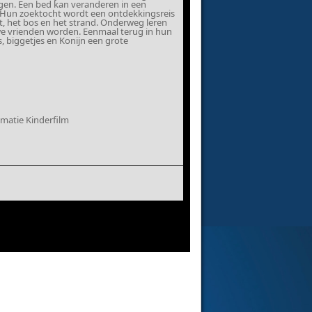
ngen. Een bed kan veranderen in een
n. Hun zoektocht wordt een ontdekkingsreis
t, het bos en het strand. Onderweg leren
we vrienden worden. Eenmaal terug in hun
 biggetjes en Konijn een grote
matie Kinderfilm