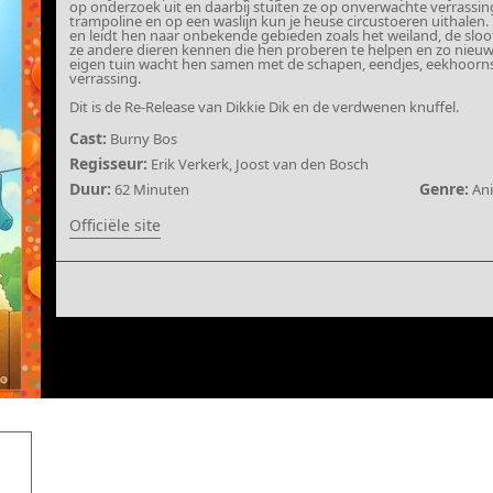
op onderzoek uit en daarbij stuiten ze op onverwachte verrassi
trampoline en op een waslijn kun je heuse circustoeren uithale
en leidt hen naar onbekende gebieden zoals het weiland, de sloo
ze andere dieren kennen die hen proberen te helpen en zo nieu
eigen tuin wacht hen samen met de schapen, eendjes, eekhoorns,
verrassing.
Dit is de Re-Release van Dikkie Dik en de verdwenen knuffel.
Cast:
Burny Bos
Regisseur:
Erik Verkerk, Joost van den Bosch
Duur:
Genre:
62 Minuten
Ani
Officiële site