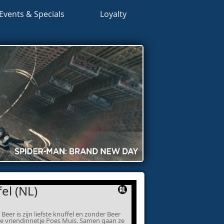
Events & Specials
Loyalty
el (NL)
Beer is zijn liefste knuffel en zonder Beer
este vriendinnetje Poes Muis. Samen gaan ze