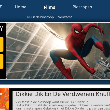
Home
Films
Bioscopen
Nu in de bioscoop
Verwacht
Y
Dikkie Dik En De Verdwenen Knuff
Vier feest in de bioscoop want Dikkie Dik 1 is terug .
Dikkie Dik ontdekt dat er iets ergs is gebeurd: Beer is verdwenen! 
kan hij niet slapen. Gelukkig krijgt Dikkie Dik de hulp van zijn b