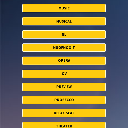
MUSIC
MUSICAL
NL
NUOFNOOIT
OPERA
OV
PREVIEW
PROSECCO
RELAX SEAT
THEATER