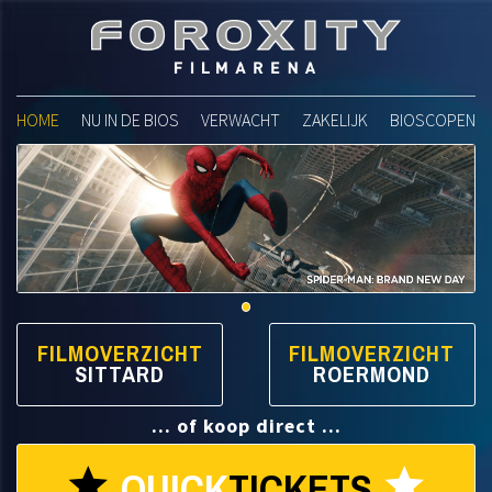
Foroxity Filmarena
HOME
NU IN DE BIOS
VERWACHT
ZAKELIJK
BIOSCOPEN
FILMOVERZICHT
FILMOVERZICHT
SITTARD
ROERMOND
... of koop direct ...
QUICK
TICKETS
star
star