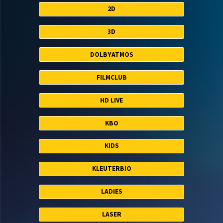
2D
3D
DOLBYATMOS
FILMCLUB
HD LIVE
KBO
KIDS
KLEUTERBIO
LADIES
LASER