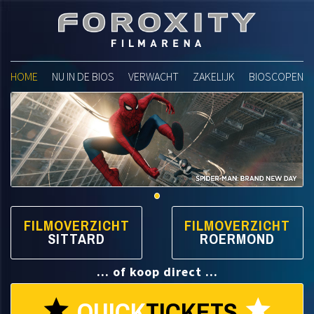
Foroxity Filmarena
HOME
NU IN DE BIOS
VERWACHT
ZAKELIJK
BIOSCOPEN
FILMOVERZICHT
FILMOVERZICHT
SITTARD
ROERMOND
... of koop direct ...
QUICK
TICKETS
star
star