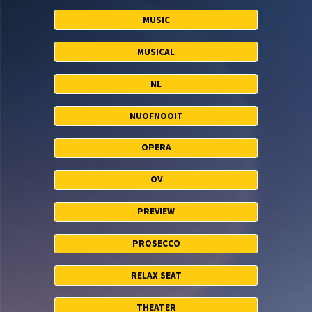
MUSIC
MUSICAL
NL
NUOFNOOIT
OPERA
OV
PREVIEW
PROSECCO
RELAX SEAT
THEATER