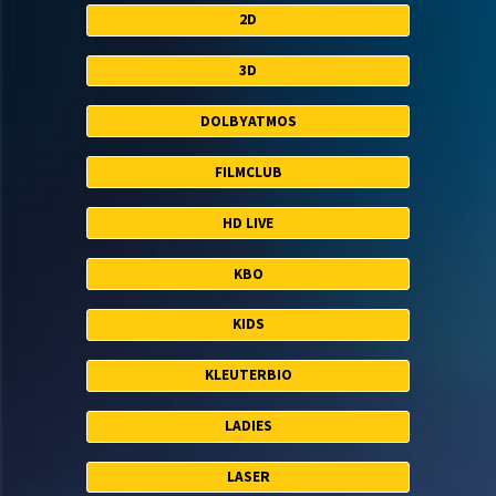
2D
3D
DOLBYATMOS
FILMCLUB
HD LIVE
KBO
KIDS
KLEUTERBIO
LADIES
LASER