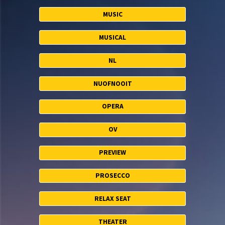
MUSIC
MUSICAL
NL
NUOFNOOIT
OPERA
OV
PREVIEW
PROSECCO
RELAX SEAT
THEATER