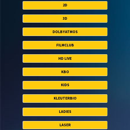
2D
3D
DOLBYATMOS
FILMCLUB
HD LIVE
KBO
KIDS
KLEUTERBIO
LADIES
LASER