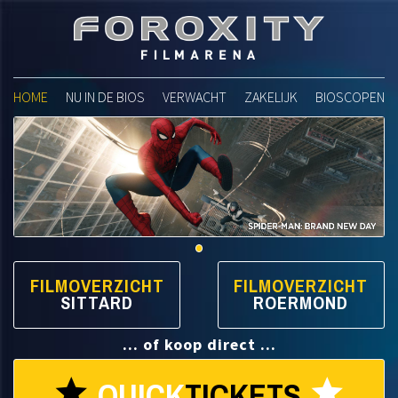
Foroxity Filmarena
HOME
NU IN DE BIOS
VERWACHT
ZAKELIJK
BIOSCOPEN
FILMOVERZICHT
FILMOVERZICHT
SITTARD
ROERMOND
... of koop direct ...
QUICK
TICKETS
star
star