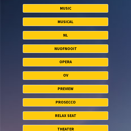
MUSIC
MUSICAL
NL
NUOFNOOIT
OPERA
OV
PREVIEW
PROSECCO
RELAX SEAT
THEATER