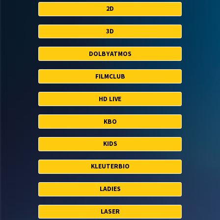
2D
3D
DOLBYATMOS
FILMCLUB
HD LIVE
KBO
KIDS
KLEUTERBIO
LADIES
LASER