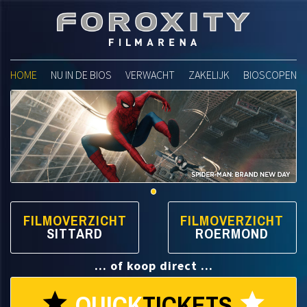
Foroxity Filmarena
HOME
NU IN DE BIOS
VERWACHT
ZAKELIJK
BIOSCOPEN
FILMOVERZICHT
FILMOVERZICHT
SITTARD
ROERMOND
... of koop direct ...
QUICK
TICKETS
star
star