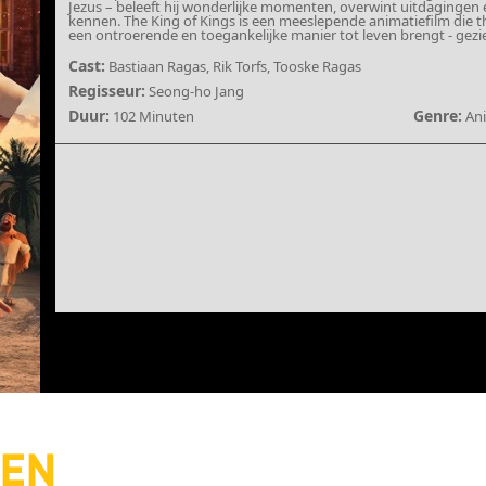
Jezus – beleeft hij wonderlijke momenten, overwint uitdagingen 
kennen. The King of Kings is een meeslepende animatiefilm die t
een ontroerende en toegankelijke manier tot leven brengt - gezi
Cast:
Bastiaan Ragas, Rik Torfs, Tooske Ragas
Regisseur:
Seong-ho Jang
Duur:
Genre:
102 Minuten
Ani
IEN