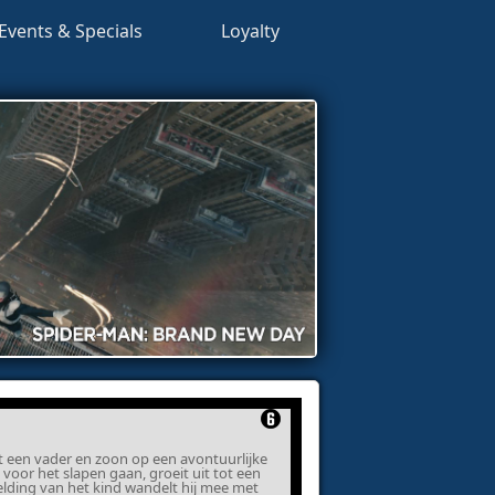
Events & Specials
Loyalty
gt een vader en zoon op een avontuurlijke
 voor het slapen gaan, groeit uit tot een
lding van het kind wandelt hij mee met