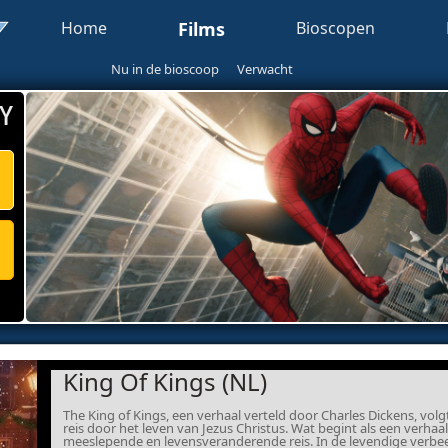
Home
Films
Bioscopen
Nu in de bioscoop
Verwacht
Y
King Of Kings (NL)
The King of Kings, een verhaal verteld door Charles Dickens, vol
reis door het leven van Jezus Christus. Wat begint als een verhaal
meeslepende en levensveranderende reis. In de levendige verbee