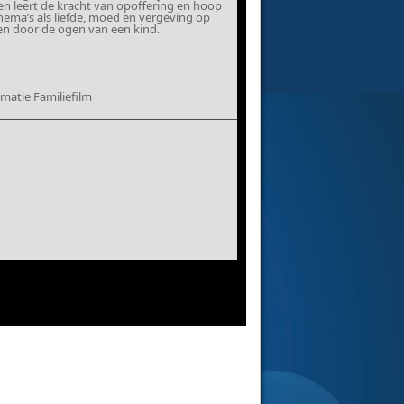
en leert de kracht van opoffering en hoop
hema’s als liefde, moed en vergeving op
en door de ogen van een kind.
matie Familiefilm