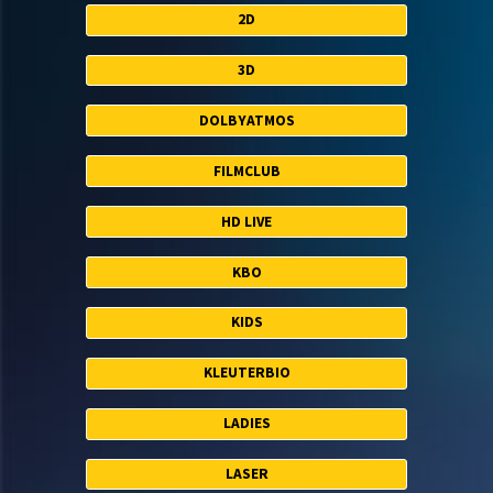
2D
3D
DOLBYATMOS
FILMCLUB
HD LIVE
KBO
KIDS
KLEUTERBIO
LADIES
LASER