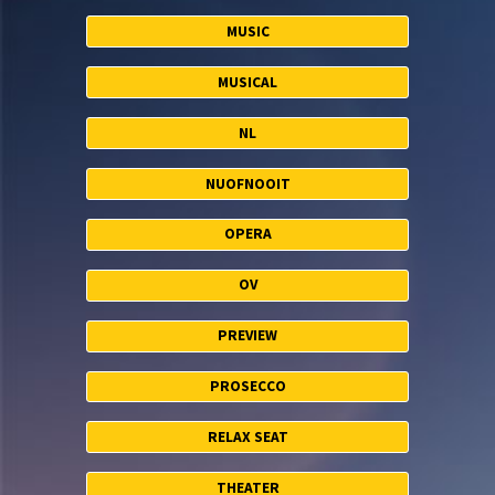
MUSIC
MUSICAL
NL
NUOFNOOIT
OPERA
OV
PREVIEW
PROSECCO
RELAX SEAT
THEATER