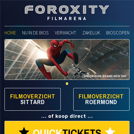
Foroxity Filmarena
HOME
NU IN DE BIOS
VERWACHT
ZAKELIJK
BIOSCOPEN
FILMOVERZICHT
FILMOVERZICHT
SITTARD
ROERMOND
... of koop direct ...
QUICK
TICKETS
star
star