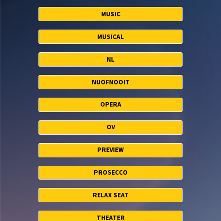
MUSIC
MUSICAL
NL
NUOFNOOIT
OPERA
OV
PREVIEW
PROSECCO
RELAX SEAT
THEATER