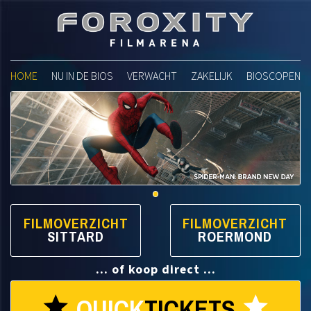
Foroxity Filmarena
HOME
NU IN DE BIOS
VERWACHT
ZAKELIJK
BIOSCOPEN
FILMOVERZICHT
FILMOVERZICHT
SITTARD
ROERMOND
... of koop direct ...
QUICK
TICKETS
star
star