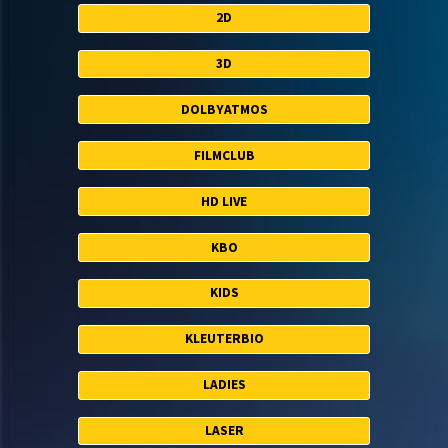
2D
3D
DOLBYATMOS
FILMCLUB
HD LIVE
KBO
KIDS
KLEUTERBIO
LADIES
LASER