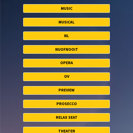
MUSIC
MUSICAL
NL
NUOFNOOIT
OPERA
OV
PREVIEW
PROSECCO
RELAX SEAT
THEATER