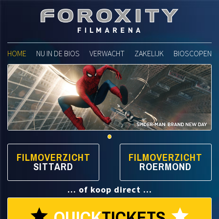
Foroxity Filmarena
HOME
NU IN DE BIOS
VERWACHT
ZAKELIJK
BIOSCOPEN
FILMOVERZICHT
FILMOVERZICHT
SITTARD
ROERMOND
... of koop direct ...
QUICK
TICKETS
star
star