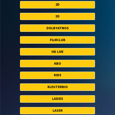
2D
3D
DOLBYATMOS
FILMCLUB
HD LIVE
KBO
KIDS
KLEUTERBIO
LADIES
LASER