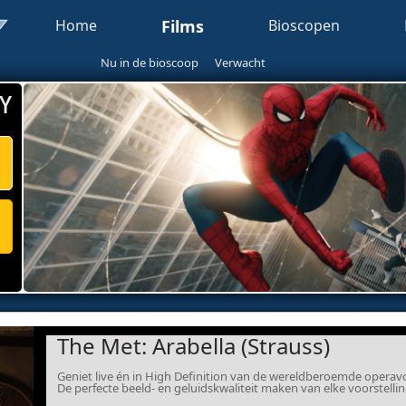
Home
Films
Bioscopen
Nu in de bioscoop
Verwacht
Y
The Met: Arabella (Strauss)
Geniet live én in High Definition van de wereldberoemde operav
De perfecte beeld- en geluidskwaliteit maken van elke voorstell