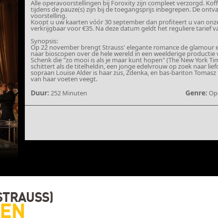
Alle operavoorstellingen bij Foroxity zijn compleet verzorgd. Kof
tijdens de pauze(s) zijn bij de toegangsprijs inbegrepen. De ont
voorstelling.
Koopt u uw kaarten vóór 30 september dan profiteert u van onze Ea
verkrijgbaar voor €35. Na deze datum geldt het reguliere tarief v
Synopsis:
Op 22 november brengt Strauss' elegante romance de glamour 
naar bioscopen over de hele wereld in een weelderige productie 
Schenk die "zo mooi is als je maar kunt hopen" (The New York Ti
schittert als de titelheldin, een jonge edelvrouw op zoek naar li
sopraan Louise Alder is haar zus, Zdenka, en bas-bariton Tomasz 
van haar voeten veegt.
Duur:
Genre:
252 Minuten
Op
STRAUSS)
IEN