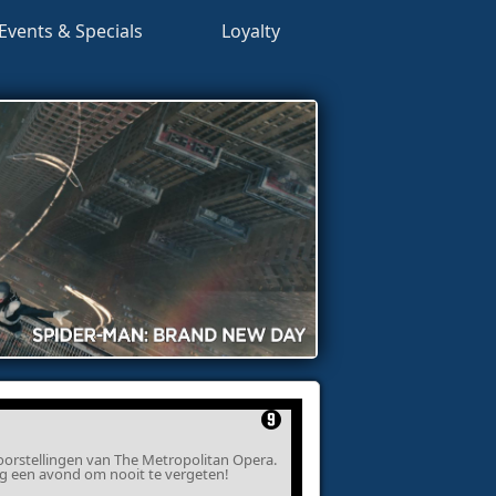
Events & Specials
Loyalty
oorstellingen van The Metropolitan Opera.
ing een avond om nooit te vergeten!