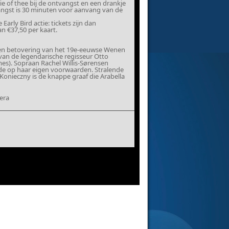
fie of thee bij de ontvangst en een drankje
vangst is 30 minuten voor aanvang van de
rly Bird actie: tickets zijn dan
an €37,50 per kaart.
en betovering van het 19e-eeuwse Wenen
van de legendarische regisseur Otto
mes). Sopraan Rachel Willis-Sørensen
efde op haar eigen voorwaarden. Stralende
Konieczny is de knappe graaf die Arabella
era