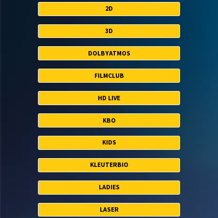
2D
3D
DOLBYATMOS
FILMCLUB
HD LIVE
KBO
KIDS
KLEUTERBIO
LADIES
LASER