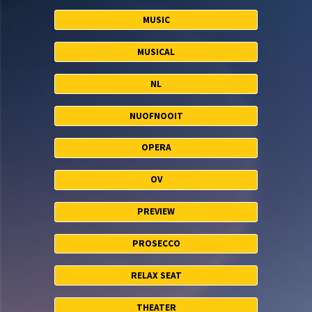
MUSIC
MUSICAL
NL
NUOFNOOIT
OPERA
OV
PREVIEW
PROSECCO
RELAX SEAT
THEATER