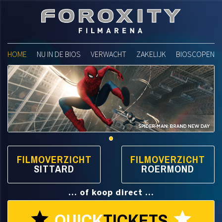
Foroxity Filmarena
HOME
NU IN DE BIOS
VERWACHT
ZAKELIJK
BIOSCOPEN
FILMOVERZICHT
FILMOVERZICHT
SITTARD
ROERMOND
... of koop direct ...
QUICK
TICKETS
star
star