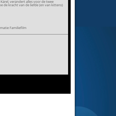
Karel, verandert alles voor de twee
e de kracht van de liefde (en van kittens)
matie Familiefilm