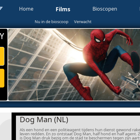
Home
Films
Bioscopen
Nu in de bioscoop
Verwacht
Y
Dog Man (NL)
Als een hond en een politieagent tijdens hun dienst gewond rak
leven redden. En zo ontstaat Dog Man, half hond en half agent. Zo
is Dog Man druk bezig om de stad te beschermen tegen zijn aarts