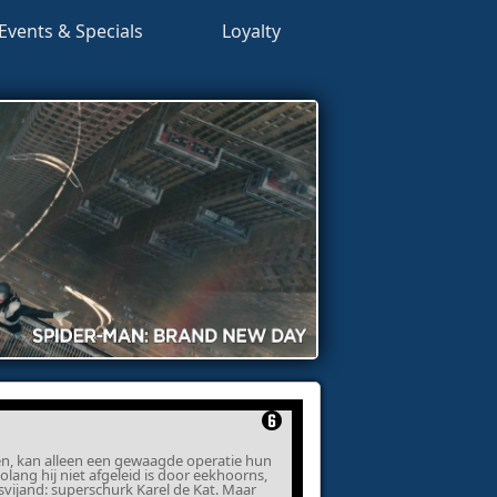
Events & Specials
Loyalty
en, kan alleen een gewaagde operatie hun
lang hij niet afgeleid is door eekhoorns,
vijand: superschurk Karel de Kat. Maar