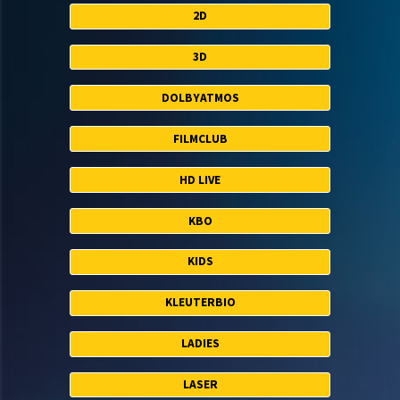
2D
3D
DOLBYATMOS
FILMCLUB
HD LIVE
KBO
KIDS
KLEUTERBIO
LADIES
LASER