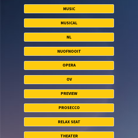
MUSIC
MUSICAL
NL
NUOFNOOIT
OPERA
OV
PREVIEW
PROSECCO
RELAX SEAT
THEATER