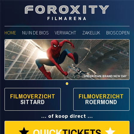
Foroxity Filmarena
HOME
NU IN DE BIOS
VERWACHT
ZAKELIJK
BIOSCOPEN
FILMOVERZICHT
FILMOVERZICHT
SITTARD
ROERMOND
... of koop direct ...
QUICK
TICKETS
star
star