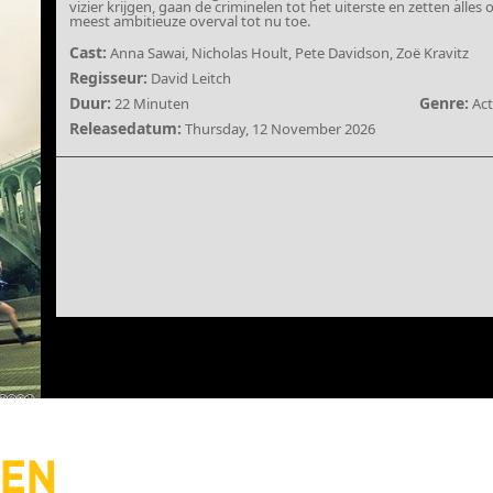
vizier krijgen, gaan de criminelen tot het uiterste en zetten alle
meest ambitieuze overval tot nu toe.
Cast:
Anna Sawai, Nicholas Hoult, Pete Davidson, Zoë Kravitz
Regisseur:
David Leitch
Duur:
Genre:
22 Minuten
Ac
Releasedatum:
Thursday, 12 November 2026
IEN