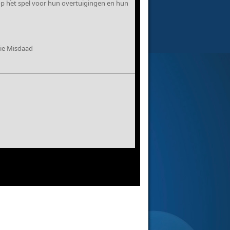
s op het spel voor hun overtuigingen en hun
tie Misdaad