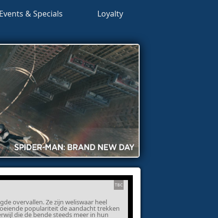
Events & Specials
Loyalty
e overvallen. Ze zijn weliswaar heel
roeiende populariteit de aandacht trekken
erwijl die de bende steeds meer in hun