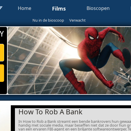
Home
Films
Bioscopen
Nu in de bioscoop
Verwacht
Y
How To Rob A Bank
In How to Rob a Bank streamt een bende bankrovers hun gewaagd
handig met sociale media, maar beseffen niet dat ze door hun g
van een ervaren FBI-agent en een briljante softwareontwerper. T