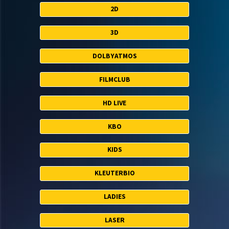
2D
3D
DOLBYATMOS
FILMCLUB
HD LIVE
KBO
KIDS
KLEUTERBIO
LADIES
LASER