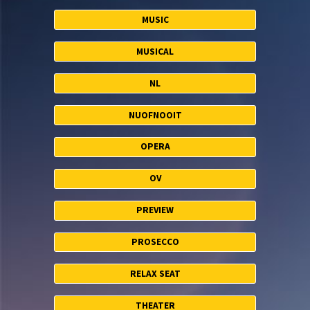
MUSIC
MUSICAL
NL
NUOFNOOIT
OPERA
OV
PREVIEW
PROSECCO
RELAX SEAT
THEATER