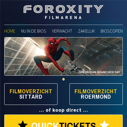
Foroxity Filmarena
HOME
NU IN DE BIOS
VERWACHT
ZAKELIJK
BIOSCOPEN
FILMOVERZICHT
FILMOVERZICHT
SITTARD
ROERMOND
... of koop direct ...
QUICK
TICKETS
star
star