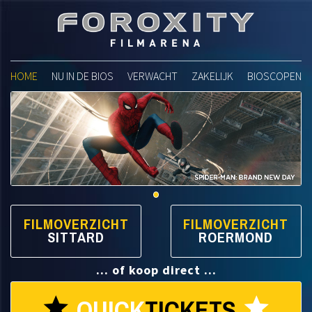
Foroxity Filmarena
HOME
NU IN DE BIOS
VERWACHT
ZAKELIJK
BIOSCOPEN
FILMOVERZICHT
FILMOVERZICHT
SITTARD
ROERMOND
... of koop direct ...
QUICK
TICKETS
star
star