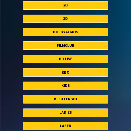
2D
3D
DOLBYATMOS
FILMCLUB
HD LIVE
KBO
KIDS
KLEUTERBIO
LADIES
LASER