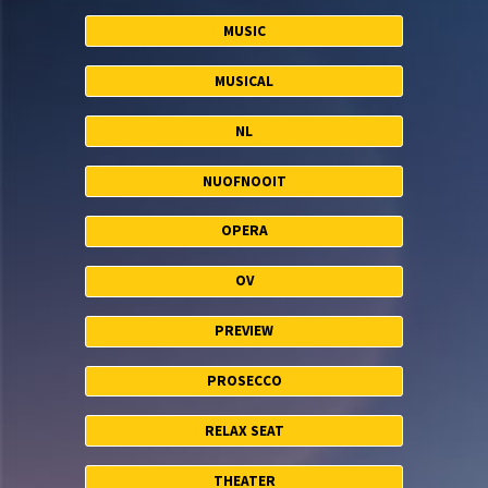
MUSIC
MUSICAL
NL
NUOFNOOIT
OPERA
OV
PREVIEW
PROSECCO
RELAX SEAT
THEATER