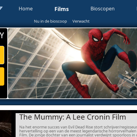
Home
Films
Bioscopen
Nu in de bioscoop
Verwacht
Y
The Mummy: A Lee Cronin Film
Na het enorme succes van Evil Dead Rise stort schrijver/regisseu
hervertelling op een van de meest legendarische horrorverhalen 
Film. De jonge dochter van een journalist verdwijnt spoorloos in d