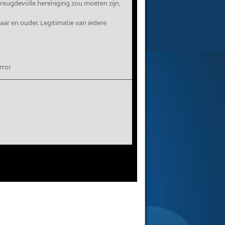
reugdevolle hereniging zou moeten zijn,
aar en ouder. Legitimatie van iedere
rror