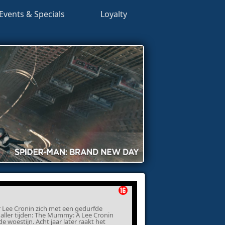
Events & Specials
Loyalty
r Lee Cronin zich met een gedurfde
aller tijden: The Mummy: A Lee Cronin
e woestijn. Acht jaar later raakt het