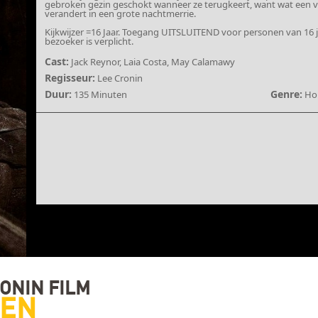
gebroken gezin geschokt wanneer ze terugkeert, want wat een v
verandert in een grote nachtmerrie.
Kijkwijzer =16 Jaar. Toegang UITSLUITEND voor personen van 16 j
bezoeker is verplicht.
Cast:
Jack Reynor, Laia Costa, May Calamawy
Regisseur:
Lee Cronin
Duur:
Genre:
135 Minuten
Ho
ONIN FILM
IEN