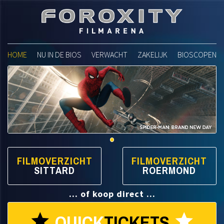
Foroxity Filmarena
HOME
NU IN DE BIOS
VERWACHT
ZAKELIJK
BIOSCOPEN
FILMOVERZICHT
FILMOVERZICHT
SITTARD
ROERMOND
... of koop direct ...
QUICK
TICKETS
star
star