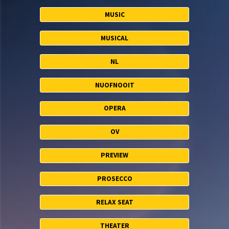
MUSIC
MUSICAL
NL
NUOFNOOIT
OPERA
OV
PREVIEW
PROSECCO
RELAX SEAT
THEATER