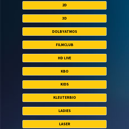
2D
3D
DOLBYATMOS
FILMCLUB
HD LIVE
KBO
KIDS
KLEUTERBIO
LADIES
LASER